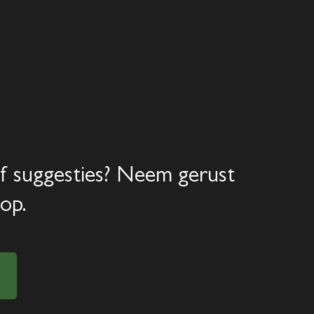
Home
Aanbod
Diensten
f suggesties? Neem gerust
Over ons
op.
Verkocht
Contact