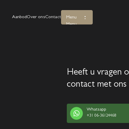
Aanbod
Over ons
Contact
Menu
Menu
Heeft u vragen o
contact met ons 
Whatsapp
+31 06-36124468